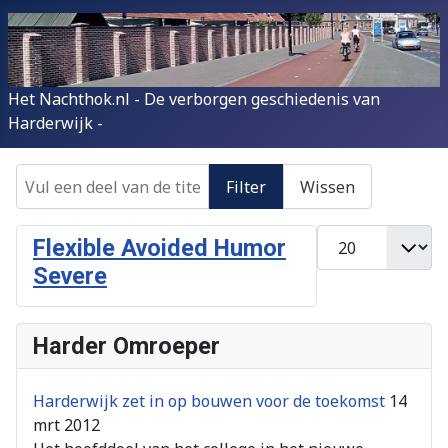
Het Nachthok.nl - De verborgen geschiedenis van
Harderwijk -
Vul een deel van de titel in
Filter
Wissen
Toon #
Flexible Avoided Humor
Severe
Harder Omroeper
Harderwijk zet in op bouwen voor de toekomst
14
mrt 2012