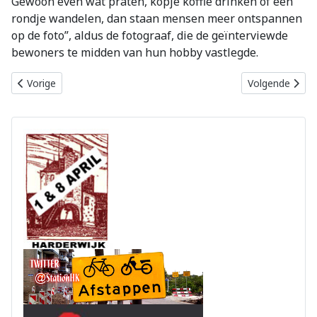
Gewoon even wat praten, kopje koffie drinken of een
rondje wandelen, dan staan mensen meer ontspannen
op de foto”, aldus de fotograaf, die de geïnterviewde
bewoners te midden van hun hobby vastlegde.
Vorig artikel: Lokale energiecoöperaties Noord-Veluwe samen de 
Volgende artike
Vorige
Volgende