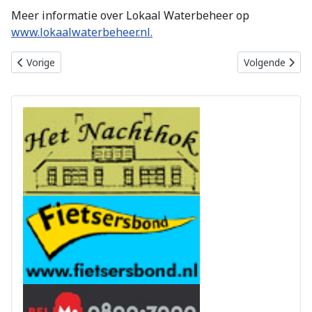
Meer informatie over Lokaal Waterbeheer op
www.lokaalwaterbeheer.nl.
Vorig artikel: Tiny Houses en geluidswal Harderwijke
Volgende artike
Vorige
Volgende