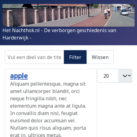
Het Nachthok.nl - De verborgen geschiedenis van
Harderwijk -
Vul een deel van de titel in
Filter
Wissen
Toon #
apple
Aliquam pellentesque, magna sit
amet ullamcorper blandit, orci
neque fringilla nibh, nec
elementum magna ante at ligula.
In convallis diam nisl, feugiat
euismod dolor accumsan vel.
Nullam quis risus aliquam, porta
erat in, ultrices metus.