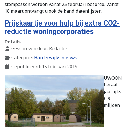
stempassen worden vanaf 25 februari bezorgd. Vanaf
18 maart ontvangt u ook de kandidatenlijsten.
Prijskaartje voor hulp bij extra CO2-
reductie woningcorporaties
Details
Geschreven door:
Redactie
Categorie:
Harderwijks nieuws
Gepubliceerd: 15 februari 2019
UWOON
betaalt
jaarlijks
€ 9
miljoen