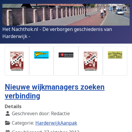
Het Nachthok.nl - De verborgen geschiedenis van
Harderwijk -
Nieuwe wijkmanagers zoeken
verbinding
Details
Geschreven door:
Redactie
Categorie:
HarderwijkAanpak