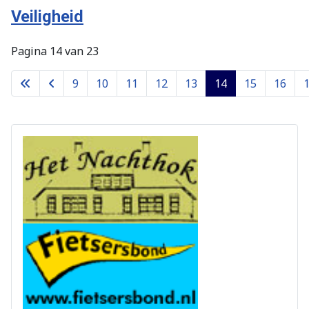
Veiligheid
Pagina 14 van 23
9
10
11
12
13
14
15
16