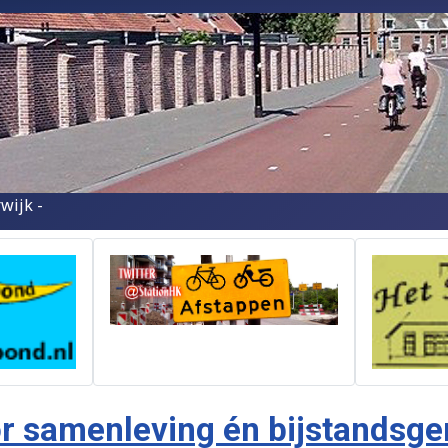
wijk -
oor samenleving én bijstandsg