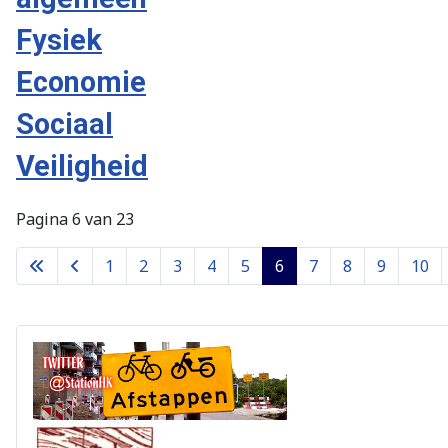
Fysiek
Economie
Sociaal
Veiligheid
Pagina 6 van 23
1
2
3
4
5
6
7
8
9
10