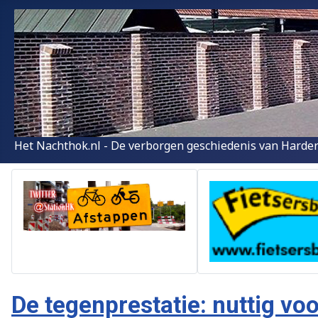
Het Nachthok.nl - De verborgen geschiedenis van Harder
De tegenprestatie: nuttig v